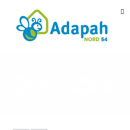
Matinale recrutement
28/09/21 à Longlaville