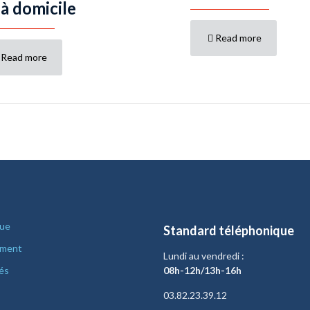
 à domicile
Read more
Read more
nue
Standard téléphonique
ement
Lundi au vendredi :
és
08h-12h/13h-16h
03.82.23.39.12